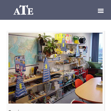
UNTERNEHMEN
GESCHICHTE
LIEFERPROGRAMM
HANDELSLÄNDER
KONTAKT
englisch